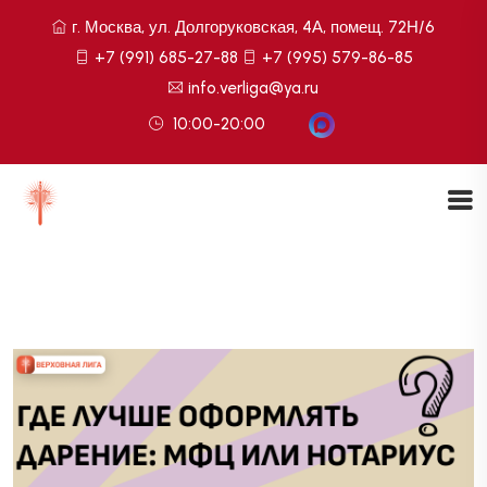
г. Москва, ул. Долгоруковская, 4А, помещ. 72Н/6
+7 (991) 685-27-88
+7 (995) 579-86-85
info.verliga@ya.ru
10:00-20:00