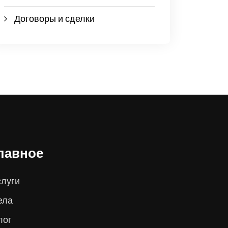
Договоры и сделки
лавное
слуги
ела
лог