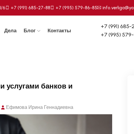
Н/6
+7 (991) 685-27-88
+7 (995) 579-86-85
info.verliga@ya
+7 (991) 685-
Дела
Блог
Контакты
+7 (995) 579
и услугами банков и
Ефимова Ирина Геннадиевна