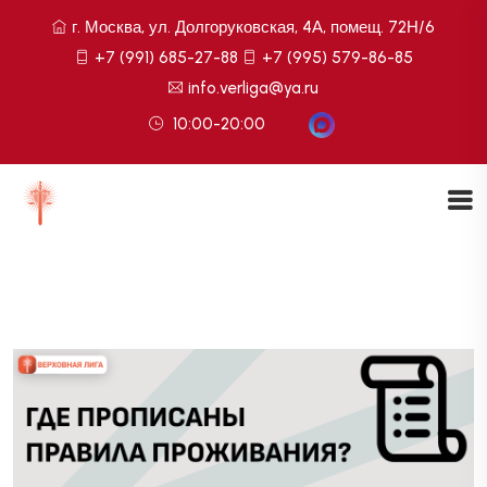
г. Москва, ул. Долгоруковская, 4А, помещ. 72Н/6
+7 (991) 685-27-88
+7 (995) 579-86-85
info.verliga@ya.ru
10:00-20:00