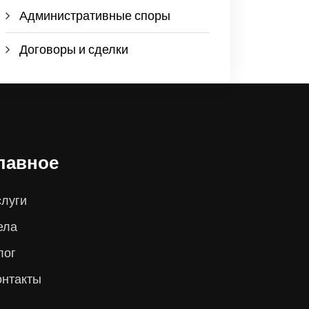
Административные споры
Договоры и сделки
лавное
слуги
ела
лог
онтакты