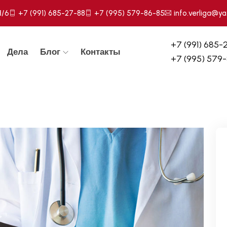
Н/6
+7 (991) 685-27-88
+7 (995) 579-86-85
info.verliga@ya
+7 (991) 685-
Дела
Блог
Контакты
+7 (995) 579