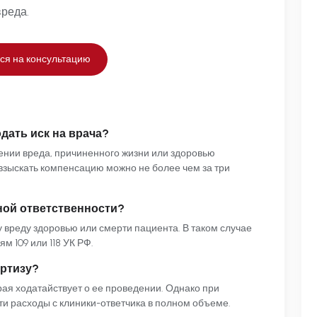
реда.
ся на консультацию
дать иск на врача?
ении вреда, причиненного жизни или здоровью
 взыскать компенсацию можно не более чем за три
ной ответственности?
у вреду здоровью или смерти пациента. В таком случае
м 109 или 118 УК РФ.
ертизу?
рая ходатайствует о ее проведении. Однако при
ти расходы с клиники-ответчика в полном объеме.