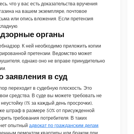
сь, что у вас есть доказательства вручения
агазина на вашем экземпляре, почтовое
сьма или опись вложения. Если претензия
кладную.
адзорные органы
бнадзор. К ней необходимо приложить копии
орированной претензии. Ведомство может
ушителя, однако оно не вправе принудительно
ии.
о заявления в суд
пор переходит в судебную плоскость. Это
ои средства. В суде вы можете требовать не
неустойку (1% за каждый день просрочки),
кже штраф в размере 50% от присужденной
орить требования потребителя. В таких
анет опытный
адвокат по гражданским делам
.
ственным ремонтом квартиры или браком при