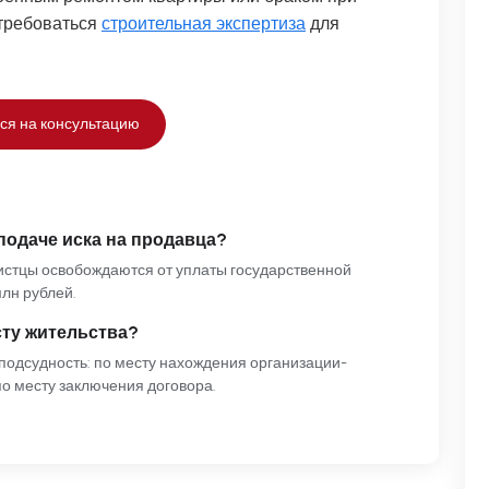
отребоваться
строительная экспертиза
для
ся на консультацию
подаче иска на продавца?
 истцы освобождаются от уплаты государственной
лн рублей.
сту жительства?
 подсудность: по месту нахождения организации-
по месту заключения договора.