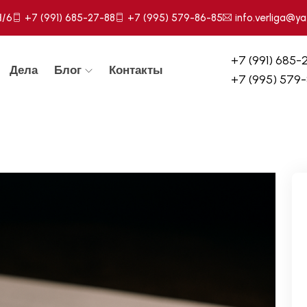
Н/6
+7 (991) 685-27-88
+7 (995) 579-86-85
info.verliga@ya
+7 (991) 685-
Дела
Блог
Контакты
+7 (995) 579