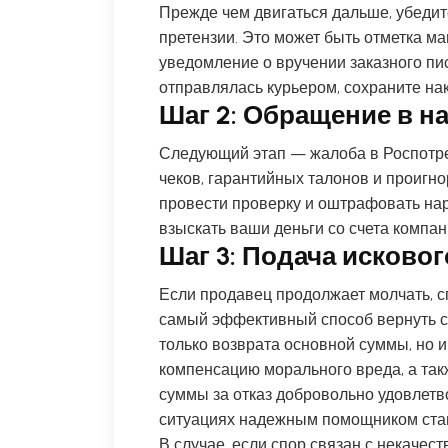
Прежде чем двигаться дальше, убедите
претензии. Это может быть отметка м
уведомление о вручении заказного пи
отправлялась курьером, сохраните на
Шаг 2: Обращение в н
Следующий этап — жалоба в Роспотре
чеков, гарантийных талонов и проигн
провести проверку и оштрафовать нар
взыскать ваши деньги со счета компан
Шаг 3: Подача исковог
Если продавец продолжает молчать, с
самый эффективный способ вернуть св
только возврата основной суммы, но и 
компенсацию морального вреда, а та
суммы за отказ добровольно удовлетв
ситуациях надежным помощником ст
В случае, если спор связан с некаче