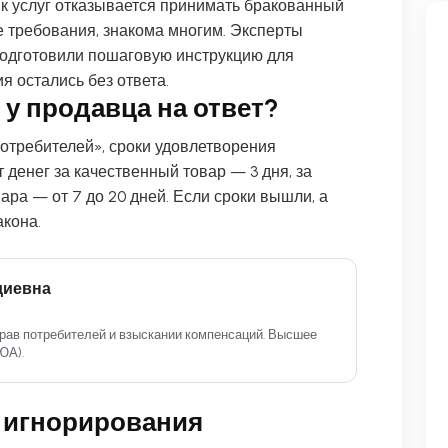
ик услуг отказывается принимать бракованный
е требования, знакома многим. Эксперты
подготовили пошаговую инструкцию для
я остались без ответа.
 у продавца на ответ?
отребителей», сроки удовлетворения
т денег за качественный товар — 3 дня, за
ара — от 7 до 20 дней. Если сроки вышли, а
акона.
диевна
рав потребителей и взыскании компенсаций. Высшее
ЮА).
а игнорирования