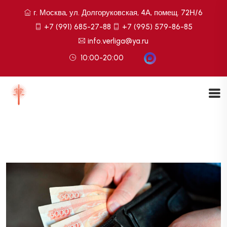
г. Москва, ул. Долгоруковская, 4А, помещ. 72Н/6
+7 (991) 685-27-88
+7 (995) 579-86-85
info.verliga@ya.ru
10:00-20:00