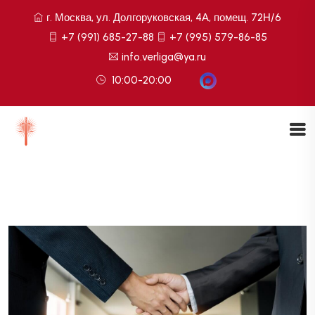
г. Москва, ул. Долгоруковская, 4А, помещ. 72Н/6
+7 (991) 685-27-88
+7 (995) 579-86-85
info.verliga@ya.ru
10:00-20:00