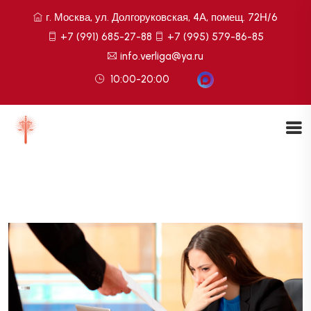
г. Москва, ул. Долгоруковская, 4А, помещ. 72Н/6
+7 (991) 685-27-88
+7 (995) 579-86-85
info.verliga@ya.ru
10:00-20:00