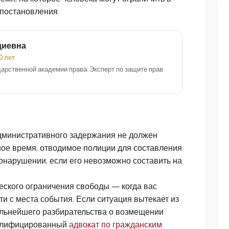
 постановления.
диевна
0 лет
арственной академии права. Эксперт по защите прав
административного задержания не должен
тное время, отводимое полиции для составления
онарушении, если его невозможно составить на
еского ограничения свободы — когда вас
ти с места события. Если ситуация вытекает из
альнейшего разбирательства о возмещении
валифицированный
адвокат по гражданским