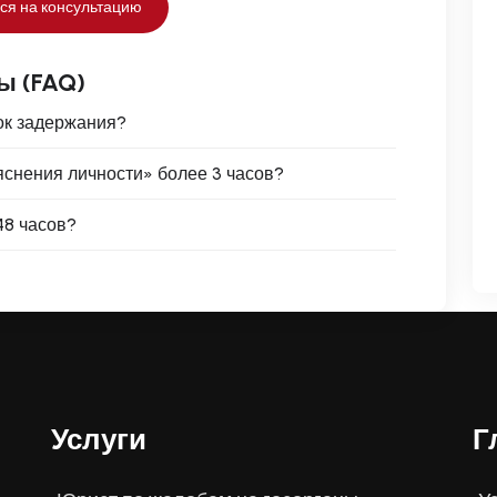
ся на консультацию
ы (FAQ)
ок задержания?
яснения личности» более 3 часов?
48 часов?
Услуги
Г