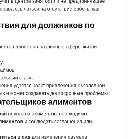
 учёт в центре занятости и не предпринявшее
 права ссылаться на отсутствие работы как
ствия для должников по
ментов влияет на различные сферы жизни
у;
займов;
альный статус.
ения удаётся, факт привлечения к уголовной
ных и может создавать долгосрочные проблемы.
ательщиков алиментов
вий неуплаты алиментов, необходимо:
алиментов
и соблюдать соглашения или
титься в суд
для изменения размера